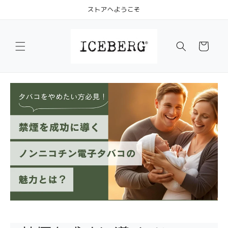
コンテ
ストアへようこそ
ンツに
進む
カ
ー
ト